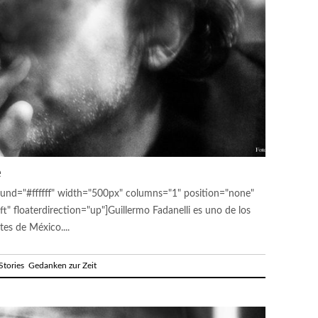
e
und="#ffffff" width="500px" columns="1" position="none"
t" floaterdirection="up"]Guillermo Fadanelli es uno de los
es de México....
tories
Gedanken zur Zeit