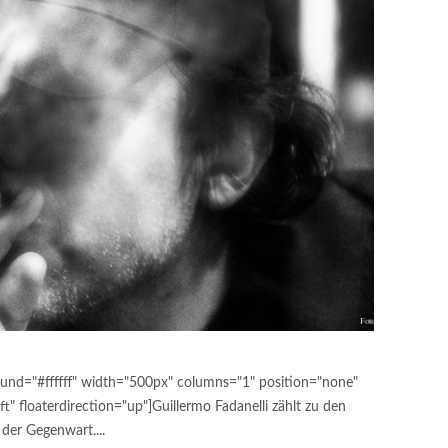
und="#ffffff" width="500px" columns="1" position="none"
t" floaterdirection="up"]Guillermo Fadanelli zählt zu den
 der Gegenwart....