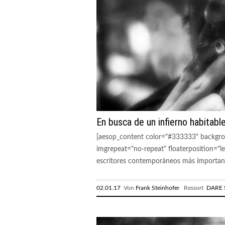
En busca de un infierno habitabl
[aesop_content color="#333333" backgro
imgrepeat="no-repeat" floaterposition="lef
escritores contemporáneos más important
02.01.17
Von
Frank Steinhofer
Ressort
DARE S