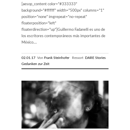
[aesop_content color="#333333"
background="#ffffff" width="500px" columns="1"
position="none" imgrepeat="no-repeat"
floaterposition="left"
floaterdirection="up"]Guillermo Fadanelli es uno de
los escritores contemporáneos más importantes de
México....
02.01.17
Von
Frank Steinhofer
Ressort
DARE Stories
Gedanken zur Zeit