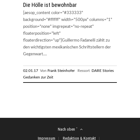
Die Hölle ist bewohnbar
[aesop_content color="#333333"
background="#ffffff" width="500px" columns="1"
position="none" imgrepeat="no-repeat"
floaterposition="left"
floaterdirection="up"]Guillermo Fadanelli zählt zu
den wichtigsten mexikanischen Schriftstellern der
Gegenwart....
02.01.17
Von
Frank Steinhofer
Ressort
DARE Stories
Gedanken zur Zeit
Nach oben ˆ
Impressum
Redaktion & Kontakt