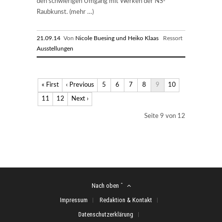
den schwierigen Umgang mit Werken der NS-
Raubkunst. (mehr …)
21.09.14
Von
Nicole Buesing und Heiko Klaas
Ressort
Ausstellungen
« First
‹ Previous
5
6
7
8
9
10
11
12
Next ›
Seite 9 von 12
Nach oben ˆ
Impressum
Redaktion & Kontakt
Datenschutzerklärung