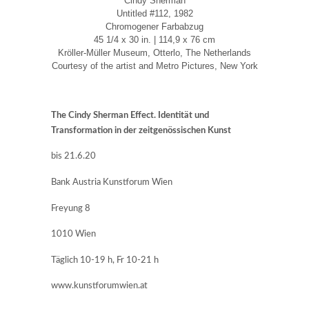
Cindy Sherman
Untitled #112, 1982
Chromogener Farbabzug
45 1/4 x 30 in. | 114,9 x 76 cm
Kröller-Müller Museum, Otterlo, The Netherlands
Courtesy of the artist and Metro Pictures, New York
The Cindy Sherman Effect. Identität und
Transformation in der zeitgenössischen Kunst
bis 21.6.20
Bank Austria Kunstforum Wien
Freyung 8
1010 Wien
Täglich 10-19 h, Fr 10-21 h
www.kunstforumwien.at