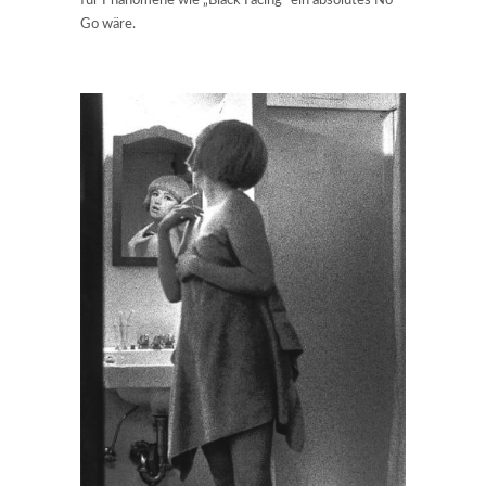
für Phänomene wie „Black Facing“ ein absolutes No-
Go wäre.