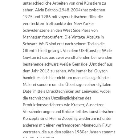
unterschiedliche Arbeiten von drei Künstlern zu
sehen. Alvin Baltrop (1948-2004) hat zwischen
1975 und 1986 mit voyeuristischem Blick die
versteckten Treffpunkte der New Yorker
Schwulenszene an den West Side Piers von
Manhattan fotografiert. Die Vintage-Abzüge in
Schwarz-Weiß sind erst nach seinem Tod an die
Öffentlichkeit gelangt. Von dem US-Künstler Wade
Guyton ist das aus zwei wandfüllenden Leinwänden
bestehende schwarz-weiße Gemälde „Untitled“ aus
dem Jahr 2013 zu sehen. Wie immer bei Guyton
handelt es sich hier nicht um manuell ausgeführte
Malerei sondern um das Übertragen einer digitalen
Datei mittels Drucktechniken auf Leinwand, wobei
die technischen Unzulänglichkeiten des
Produktionsverfahrens wie Kratzer, Aussetzer,
Verschmierungen und Knicke Teil des künstlerischen
Konzepts sind. Heimo Zobernig wiederum ist unter
anderem mit einer verfremdeten Mannequin-Figur
vertreten, die aus den späten 1980er Jahren stammt