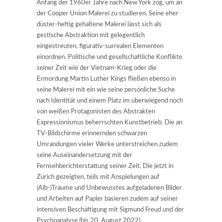
Anfang der 1960er Jahre nach New York zog, um an
der Cooper Union Malerei zu studieren. Seine eher
düster-heftig gehaltene Malerei lässt sich als
gestische Abstraktion mit gelegentlich
eingestreuten, figurativ-surrealen Elementen
einordnen. Politische und gesellschaftliche Konflikte
seiner Zeit wie der Vietnam-Krieg oder die
Ermordung Martin Luther Kings fließen ebenso in
seine Malerei mit ein wie seine persönliche Suche
nach Identität und einem Platz im überwiegend noch
von weißen Protagonisten des Abstrakten
Expressionismus beherrschten Kunstbetrieb. Die an
TV-Bildschirme erinnernden schwarzen
Umrandungen vieler Werke unterstreichen zudem
seine Auseinandersetzung mit der
Fernsehberichterstattung seiner Zeit. Die jetzt in
Zürich gezeigten, teils mit Anspielungen auf
(Alb-)Träume und Unbewusstes aufgeladenen Bilder
und Arbeiten auf Papier basieren zudem auf seiner
intensiven Beschäftigung mit Sigmund Freud und der
Psychoanalyse (bis 20. August 2022).