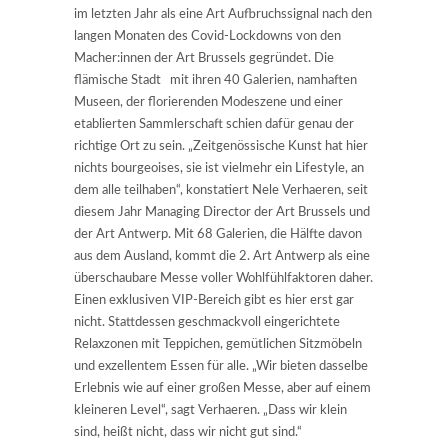
im letzten Jahr als eine Art Aufbruchssignal nach den
langen Monaten des Covid-Lockdowns von den
Macher:innen der Art Brussels gegründet. Die
flämische Stadt mit ihren 40 Galerien, namhaften
Museen, der florierenden Modeszene und einer
etablierten Sammlerschaft schien dafür genau der
richtige Ort zu sein. „Zeitgenössische Kunst hat hier
nichts bourgeoises, sie ist vielmehr ein Lifestyle, an
dem alle teilhaben“, konstatiert Nele Verhaeren, seit
diesem Jahr Managing Director der Art Brussels und
der Art Antwerp. Mit 68 Galerien, die Hälfte davon
aus dem Ausland, kommt die 2. Art Antwerp als eine
überschaubare Messe voller Wohlfühlfaktoren daher.
Einen exklusiven VIP-Bereich gibt es hier erst gar
nicht. Stattdessen geschmackvoll eingerichtete
Relaxzonen mit Teppichen, gemütlichen Sitzmöbeln
und exzellentem Essen für alle. „Wir bieten dasselbe
Erlebnis wie auf einer großen Messe, aber auf einem
kleineren Level“, sagt Verhaeren. „Dass wir klein
sind, heißt nicht, dass wir nicht gut sind.“