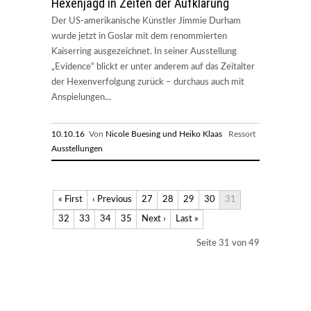
Hexenjagd in Zeiten der Aufklärung
Der US-amerikanische Künstler Jimmie Durham
wurde jetzt in Goslar mit dem renommierten
Kaiserring ausgezeichnet. In seiner Ausstellung
„Evidence“ blickt er unter anderem auf das Zeitalter
der Hexenverfolgung zurück – durchaus auch mit
Anspielungen...
10.10.16
Von
Nicole Buesing und Heiko Klaas
Ressort
Ausstellungen
« First
‹ Previous
27
28
29
30
31
32
33
34
35
Next ›
Last »
Seite 31 von 49