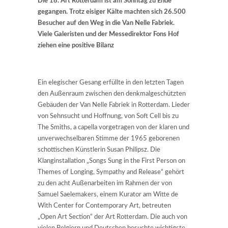
Die 18. Art Rotterdam ist am Sonntag zu Ende
gegangen. Trotz eisiger Kälte machten sich 26.500
Besucher auf den Weg in die Van Nelle Fabriek.
Viele Galeristen und der Messedirektor Fons Hof
ziehen eine positive Bilanz
Ein elegischer Gesang erfüllte in den letzten Tagen
den Außenraum zwischen den denkmalgeschützten
Gebäuden der Van Nelle Fabriek in Rotterdam. Lieder
von Sehnsucht und Hoffnung, von Soft Cell bis zu
The Smiths, a capella vorgetragen von der klaren und
unverwechselbaren Stimme der 1965 geborenen
schottischen Künstlerin Susan Philipsz. Die
Klanginstallation „Songs Sung in the First Person on
Themes of Longing, Sympathy and Release“ gehört
zu den acht Außenarbeiten im Rahmen der von
Samuel Saelemakers, einem Kurator am Witte de
With Center for Contemporary Art, betreuten
„Open Art Section“ der Art Rotterdam. Die auch von