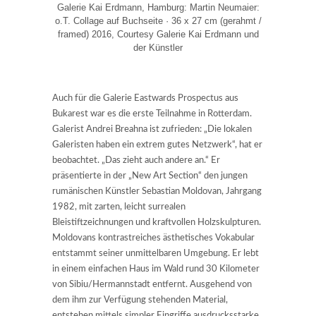
Galerie Kai Erdmann, Hamburg: Martin Neumaier:
o.T. Collage auf Buchseite · 36 x 27 cm (gerahmt /
framed) 2016, Courtesy Galerie Kai Erdmann und
der Künstler
Auch für die Galerie Eastwards Prospectus aus
Bukarest war es die erste Teilnahme in Rotterdam.
Galerist Andrei Breahna ist zufrieden: „Die lokalen
Galeristen haben ein extrem gutes Netzwerk“, hat er
beobachtet. „Das zieht auch andere an.“ Er
präsentierte in der „New Art Section“ den jungen
rumänischen Künstler Sebastian Moldovan, Jahrgang
1982, mit zarten, leicht surrealen
Bleistiftzeichnungen und kraftvollen Holzskulpturen.
Moldovans kontrastreiches ästhetisches Vokabular
entstammt seiner unmittelbaren Umgebung. Er lebt
in einem einfachen Haus im Wald rund 30 Kilometer
von Sibiu/Hermannstadt entfernt. Ausgehend von
dem ihm zur Verfügung stehenden Material,
entstehen mittels simpler Eingriffe ausdrucksstarke