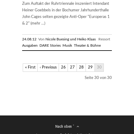
Zum Auftakt der Ruhrtriennale inszeniert Intendant
Heiner Goebbels in der Bochumer Jahrhunderthalle
John Cages selten gezeigte Anti-Oper “Europeras 1
& 2” (mehr …)
24.08.12
Von
Nicole Buesing und Heiko Klaas
Ressort
Ausgaben
DARE Stories
Musik
Theater & Bühne
« First
‹ Previous
26
27
28
29
30
Seite 30 von 30
Nach oben ˆ